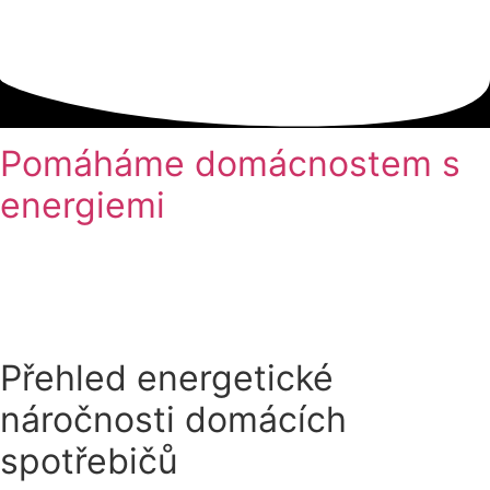
Přejít
k
obsahu
Pomáháme domácnostem s
energiemi
Přehled energetické
náročnosti domácích
spotřebičů